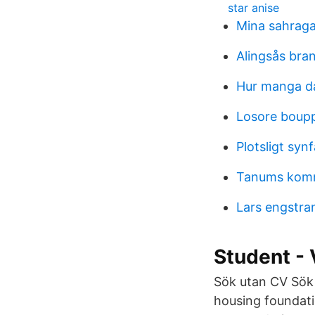
star anise
Mina sahrag
Alingsås bra
Hur manga da
Losore boup
Plotsligt synf
Tanums kom
Lars engstra
Student -
Sök utan CV Sök 
housing foundati