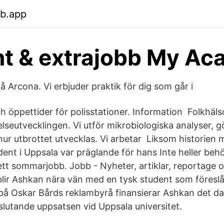
eb.app
t & extrajobb My A
å Arcona. Vi erbjuder praktik för dig som går i
ch öppettider för polisstationer. Information Folkhä
elseutvecklingen. Vi utför mikrobiologiska analyser,
hur utbrottet utvecklas. Vi arbetar Liksom historien m
dent i Uppsala var präglande för hans Inte heller beh
ett sommarjobb. Jobb - Nyheter, artiklar, reportage 
blir Ashkan nära vän med en tysk student som föres
å Oskar Bårds reklambyrå finansierar Ashkan det d
slutande uppsatsen vid Uppsala universitet.