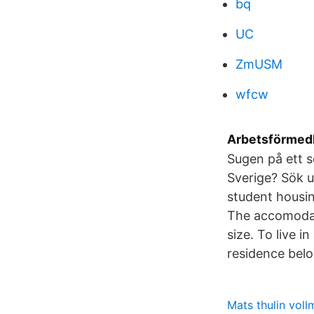
bq
UC
ZmUSM
wfcw
Arbetsförmedli
Sugen på ett 
Sverige? Sök u
student housin
The accomodati
size. To live 
residence belo
Mats thulin voll