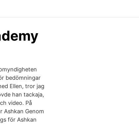
cademy
lsomyndigheten
 gör bedömningar
ed Ellen, tror jag
övde han tackaja,
och video. På
lår Ashkan Genom
ags för Ashkan