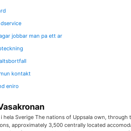
ard
ndservice
gar jobbar man pa ett ar
pteckning
altsbortfall
mun kontakt
nd eniro
 Vasakronan
i hela Sverige The nations of Uppsala own, through t
ons, approximately 3,500 centrally located accomod