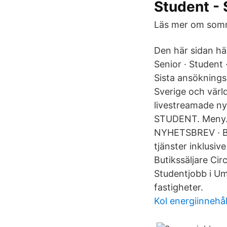
Student -
Läs mer om somma
Den här sidan hä
Senior · Student 
Sista ansöknings
Sverige och värld
livestreamade n
STUDENT. Meny.
NYHETSBREV · BR
tjänster inklusiv
Butikssäljare Cir
Studentjobb i Um
fastigheter.
Kol energiinnehål