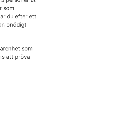
ar som
r du efter ett
tan onödigt
rfarenhet som
ns att pröva