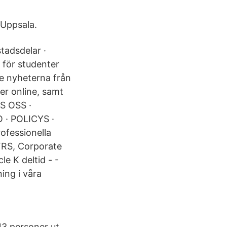
 Uppsala.
tadsdelar ·
 för studenter
e nyheterna från
er online, samt
S OSS ·
· POLICYS ·
fessionella
/IFRS, Corporate
le K deltid - -
ing i våra
13 personer ut