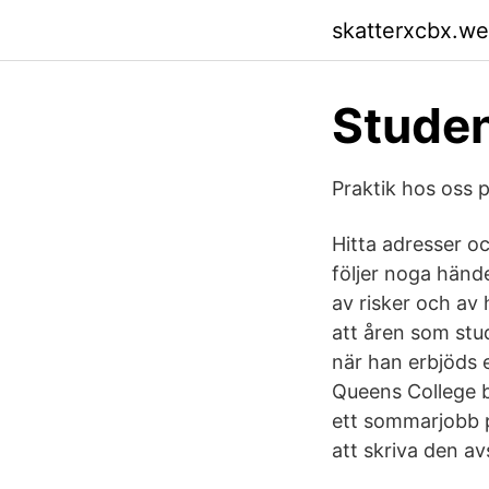
skatterxcbx.w
Studen
Praktik hos oss p
Hitta adresser o
följer noga händ
av risker och av 
att åren som stu
när han erbjöds 
Queens College 
ett sommarjobb p
att skriva den av