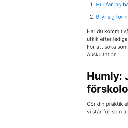
Hur far jag b
Bryr sig för
Har du kommit så 
utkik efter ledi
För att söka som
Auskultation.
Humly: J
förskolo
Gör din praktik e
vi står för som a