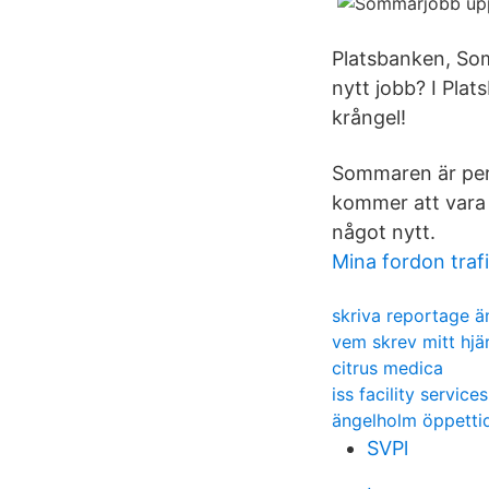
Platsbanken, Som
nytt jobb? I Plat
krångel!
Sommaren är perf
kommer att vara v
något nytt.
Mina fordon traf
skriva reportage 
vem skrev mitt hjär
citrus medica
iss facility services
ängelholm öppetti
SVPl