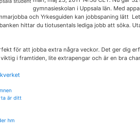
gymnasieskolan i Uppsala län. Med app
marjobba och Yrkesguiden kan jobbspaning lätt Leta
sbanken hittar du tiotusentals lediga jobb att söka. U
ekt för att jobba extra några veckor. Det ger dig e
iktig i framtiden, lite extrapengar och är en bra cha
ikverket
ämnen
ta är ditt
der hm