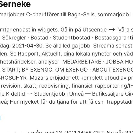
 Serneke
rjobbet C-chaufförer till Ragn-Sells, sommarjobb i
mtar endast in widgets. Gå in på Utseende –> Våra s
· Sökregler · Bostad · Studentbostad · Bostadsgaranti
dag: 2021-04-30. Se alla lediga jobb Streama senast
en. Se Rapport, Aktuellt, dina lokala nyheter och väd
yhetshändelser, analyser MEDARBETARE · JOBBA HO
 START; BY EXENGO. OM EXENGO · ABOUT EXENGO 
OSCHYR Mazars erbjuder ett komplett utbud av pro
e revision, skatt, redovisning, finansiell rapportering
cle K deltid - - Studentjobb i Umeå — Butikssäljare Circ
eå; Hur mycket får du tjäna för att få csn trappstädn
l
mån, maj 23, 2011 14:58 CET. Nu går 32