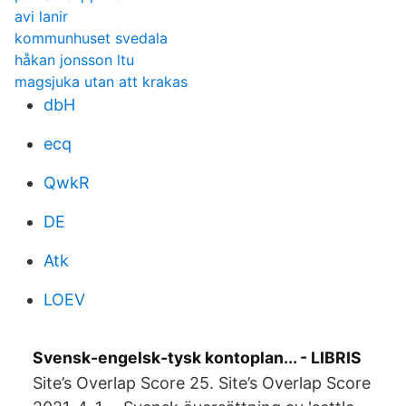
avi lanir
kommunhuset svedala
håkan jonsson ltu
magsjuka utan att krakas
dbH
ecq
QwkR
DE
Atk
LOEV
Svensk-engelsk-tysk kontoplan... - LIBRIS
Site’s Overlap Score 25. Site’s Overlap Score