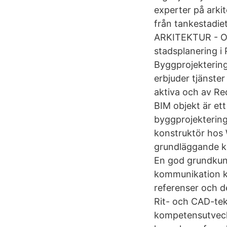
experter på arkit
från tankestadiet
ARKITEKTUR - O
stadsplanering i 
Byggprojektering
erbjuder tjänste
aktiva och av Re
BIM objekt är et
byggprojekterin
konstruktör hos 
grundläggande k
En god grundkun
kommunikation ko
referenser och d
Rit- och CAD-tekn
kompetensutveckli