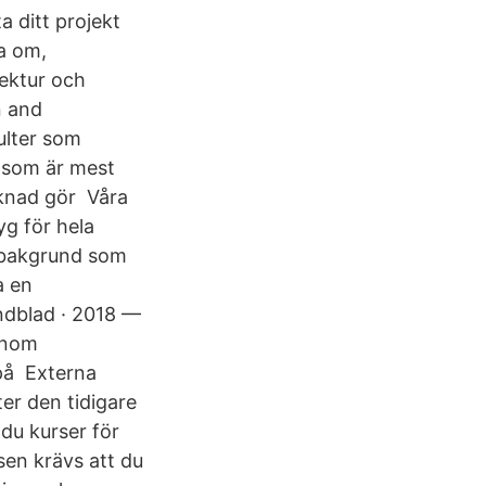
a ditt projekt
ga om,
ktur och
gn and
ulter som
 som är mest
rknad gör Våra
g för hela
 bakgrund som
a en
ndblad · 2018 —
inom
 på Externa
er den tidigare
 du kurser för
sen krävs att du