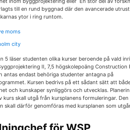
het inom byggprojektering eller En stor del av forsk
örlagts till en rund byggnad där den avancerade utrus
karnas ytor i ring runtom.
sive moms
holm city
 5 läser studenten olika kurser beroende på vald inr
Byggprojektering II, 7,5 högskolepoäng Construction P
sen antas endast behöriga studenter antagna på
grammet. Kursen bedrivs på ett sådant sätt att bå
het och kunskaper synliggörs och utvecklas. Planeri
kurs skall utgå från kursplanens formuleringar. Den
en skall därför genomföras med kursplanen som utg
lningchef för WSP