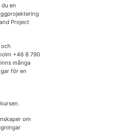
r du en
yggprojektering
and Project
- och
kholm +46 8 790
finns många
gar för en
 kursen.
kunskaper om
ggningar