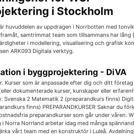
jektering i Stockholm
 är huvuddelen av uppdragen i Norrbotten med tonvik
ett framåt, samtrimmat team som tillsammans har lång 
rdigheter i modellering, visualisering och grafisk k
sen ARK093 Digitala verktyg.
tion i byggprojektering - DiVA
. Kurser som är anpassade efter dig och ditt föret
r (eller dokumenterade kurser, kunskaper eller erfare
: Svenska 2 Matematik 2 (preparandkurs finns) Digit
eparandkurs finns) PREPARANDKURSER Saknar du för
kostnadsfria preparandkurser som går under våren. 
g i Norra Norrland arbetar idag med många spännand
ärka vårt team med en konstruktör i Luleå. Avdelnin