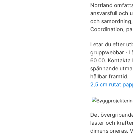
Norrland omfatta
ansvarsfull och u
och samordning, 
Coordination, par
Letar du efter u
gruppwebbar · L
60 00. Kontakta
spännande utmani
hållbar framtid.
2,5 cm rutat pap
Det övergripande
laster och kraft
dimensioneras. Vi