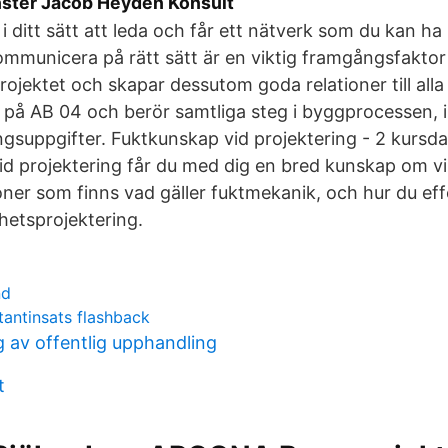
nster Jacob Heyden Konsult
 i ditt sätt att leda och får ett nätverk som du kan ha
ommunicera på rätt sätt är en viktig framgångsfaktor
ojektet och skapar dessutom goda relationer till alla 
på AB 04 och berör samtliga steg i byggprocessen, i
ngsuppgifter. Fuktkunskap vid projektering - 2 kursda
d projektering får du med dig en bred kunskap om vi
oner som finns vad gäller fuktmekanik, och hur du eff
hetsprojektering.
nd
ntantinsats flashback
 av offentlig upphandling
t