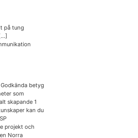
t på tung
[…]
ommunikation
ag Godkända betyg
nheter som
alt skapande 1
kunskaper kan du
WSP
e projekt och
gen Norra