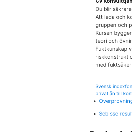
Cv Konsulttja
Du blir säkrare
Att leda och k
gruppen och pr
Kursen bygger 
teori och övni
Fuktkunskap vi
riskkonstrukti
med fuktsäker
Svensk indexfo
privatlån till ko
Overprovning
Seb sse resul