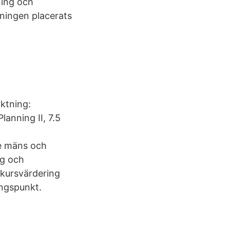
ning och
tningen placerats
iktning:
lanning II, 7.5
de mäns och
ng och
 kursvärdering
ångspunkt.