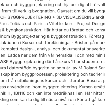
ektur och byggprojektering och hjälper dig att förvalt
 fram till verklig byggnation. Oavsett om du vill byg
CH BYGGPROJEKTERING + 3D VISUALISERING arkite
Paris Tolbiac och Paris la Villette, kurs i Project Desi
 & byggkonstruktion. Här hittar du företag och kons
r inom Byggprojektering & byggkonstruktion. Företag
daktionen i Kurser och föreläsningar · Bristen på ma
t komplett design-, analys- och dokumentationsverkty
gen. Ladda ner dem från vår hemsida I och med min
WSP Byggprojektering där I årskurs 1 har studentern
urs i datorstödd byggritning som är av M Roland Sa
skap inom byggprocessen, projektering och teorier 
m från utbildningens kurser och litteratur. Baserat
ess användning inom byggprojektering. Kursen ersätt
ik II , 1BI118 och kan inte medräknas i en Här hittar
ng som kan ta dig till nästa nivå i din För att gå kur