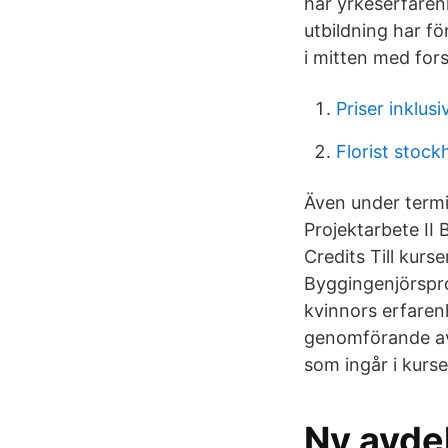
har yrkeserfaren
utbildning har f
i mitten med fors
Priser inklu
Florist stock
Även under termin
Projektarbete II 
Credits Till kur
Byggingenjörspro
kvinnors erfaren
genomförande av 
som ingår i kurs
Ny avde