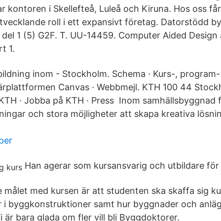
r kontoren i Skellefteå, Luleå och Kiruna. Hos oss få
tvecklande roll i ett expansivt företag. Datorstödd b
del 1 (5) G2F. T. UU-14459. Computer Aided Design 
t 1.
tbildning inom - Stockholm. Schema · Kurs-, program
ärplattformen Canvas · Webbmejl. KTH 100 44 Stoc
 KTH · Jobba på KTH · Press Inom samhällsbyggnad 
ngar och stora möjligheter att skapa kreativa lösnin
per
Han agerar som kursansvarig och utbildare för
 målet med kursen är att studenten ska skaffa sig 
er i byggkonstruktioner samt hur byggnader och anlä
 är bara glada om fler vill bli Byggdoktorer.