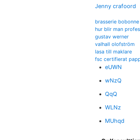
Jenny crafoord
brasserie bobonne
hur blir man profe
gustav werner
valhall olofström
lasa till maklare
fsc certifierat pap
eUWN
wNzQ
QqQ
WLNz
MUhqd