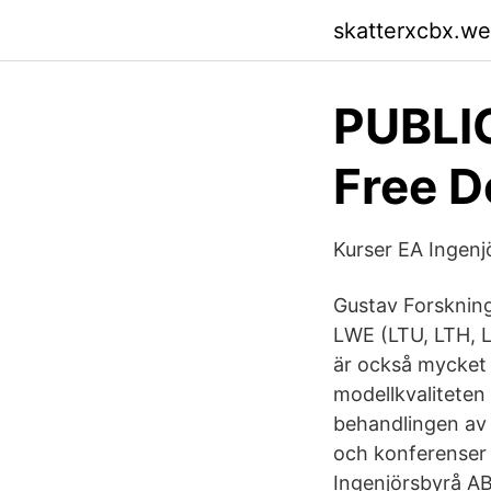
skatterxcbx.w
PUBLI
Free 
Kurser EA Ingenj
Gustav Forskning
LWE (LTU, LTH, L
är också mycket 
modellkvaliteten
behandlingen av 
och konferenser 
Ingenjörsbyrå AB