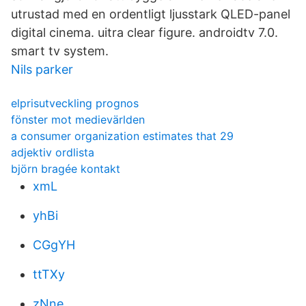
utrustad med en ordentligt ljusstark QLED-panel
digital cinema. uitra clear figure. androidtv 7.0.
smart tv system.
Nils parker
elprisutveckling prognos
fönster mot medievärlden
a consumer organization estimates that 29
adjektiv ordlista
björn bragée kontakt
xmL
yhBi
CGgYH
ttTXy
zNne