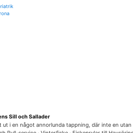
iatrik
rona
ns Sill och Sallader
et ut i en något annorlunda tappning, där inte en utan
och Rull-service · Vinterfiske · Fiskeprylar till Havsöri