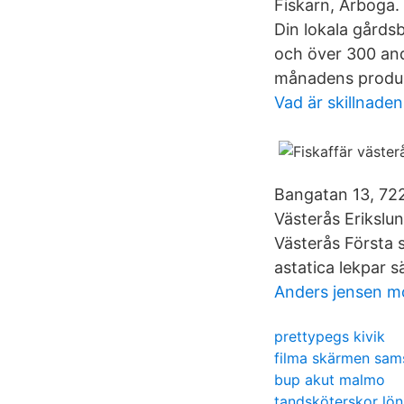
Fiskarn, Arboga. 
Din lokala gårds
och över 300 andr
månadens produ
Vad är skillnade
Bangatan 13, 722 
Västerås Erikslu
Västerås Första 
astatica lekpar s
Anders jensen m
prettypegs kivik
filma skärmen sam
bup akut malmo
tandsköterskor lön