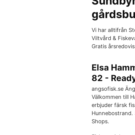
Sundbyho
gårdsbu
Vi har alltifrån
Viltvård & Fiske
Gratis årsredovis
Elsa Hamm
82 - Rea
angsofisk.se Äng
Välkommen till Ha
erbjuder färsk fi
Hunnebostrand. 3
Shops.