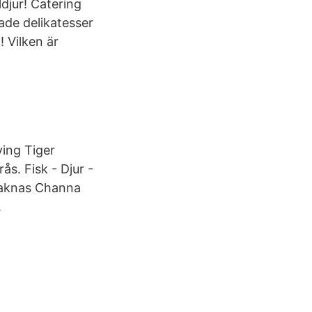
ldjur! Catering
ade delikatesser
! Vilken är
ying Tiger
s. Fisk - Djur -
 saknas Channa
.