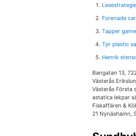
Lesestrategie
Forenade car
Tapper game
Tpr plastic s
Henrik sten
Bangatan 13, 722 
Västerås Erikslu
Västerås Första 
astatica lekpar s
Fiskaffären & Kök
21 Nynäshamn, Sv