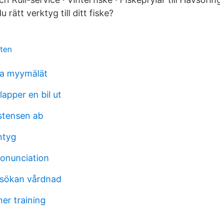
u rätt verktyg till ditt fiske?
ten
a myymälät
apper en bil ut
stensen ab
ntyg
onunciation
sökan vårdnad
er training