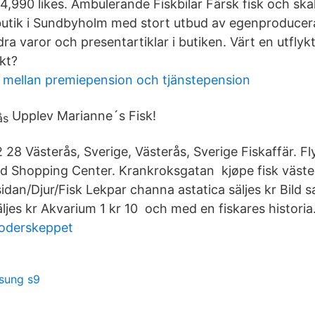
4,990 likes. Ambulerande Fiskbilar Färsk fisk och ska
butik i Sundbyholm med stort utbud av egenproducer
a varor och presentartiklar i butiken. Värt en utflykt
kt?
n mellan premiepension och tjänstepension
Upplev Marianne´s Fisk!
28 Västerås, Sverige, Västerås, Sverige Fiskaffär. Fl
nd Shopping Center. Krankroksgatan kjøpe fisk västerå
sidan/Djur/Fisk Lekpar channa astatica säljes kr Bild
äljes kr Akvarium 1 kr 10 och med en fiskares historia
oderskeppet
sung s9