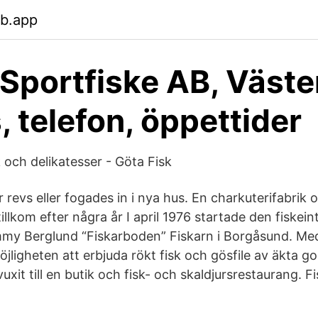
eb.app
 Sportfiske AB, Väst
, telefon, öppettider
 och delikatesser - Göta Fisk
evs eller fogades in i nya hus. En charkuterifabrik o
illkom efter några år I april 1976 startade den fiskei
my Berglund “Fiskarboden” Fiskarn i Borgåsund. Med
jligheten att erbjuda rökt fisk och gösfile av äkta go
uxit till en butik och fisk- och skaldjursrestaurang. F