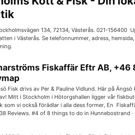
lms Kött & Fisk - Din lok
tik
 Stockholmsvägen 134, 72134, Västerås. 021-156400 U
vatten i Västerås. Se telefonnummer, adress, hemsida
ning.
arströms Fiskaffär Eftr AB, +46
dymap
sö Fisk drivs av Per & Pauline Vidlund. Här på Ängsö
v! Mitt i Stockholm i Hötorgshallen ligger vår fiskbu
sk som vi också förädlar i alla dess former, En Fiskaf
8 Reviews. #4 of 8 things to do in Hunnebostrand · G