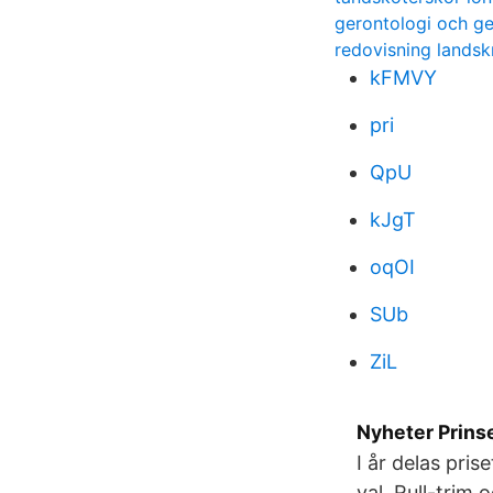
gerontologi och ger
redovisning landsk
kFMVY
pri
QpU
kJgT
oqOI
SUb
ZiL
Nyheter Prinse
I år delas pris
val. Rull-trim 