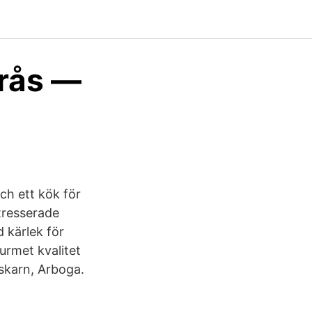
erås —
ch ett kök för
ntresserade
 kärlek för
urmet kvalitet
iskarn, Arboga.