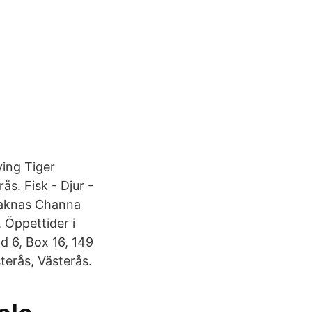
ying Tiger
s. Fisk - Djur -
 saknas Channa
. Öppettider i
d 6, Box 16, 149
erås, Västerås.