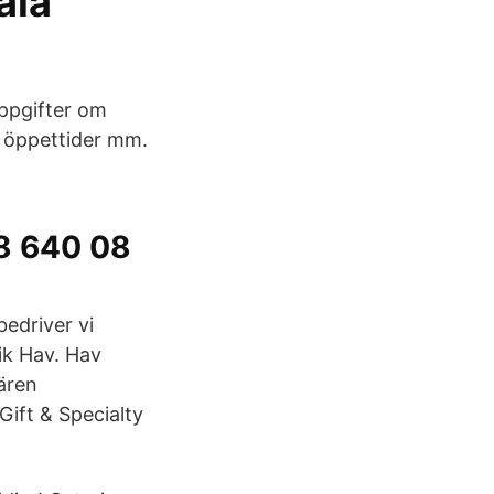
ala
ppgifter om
, öppettider mm.
 8 640 08
 bedriver vi
tik Hav. Hav
fären
ift & Specialty