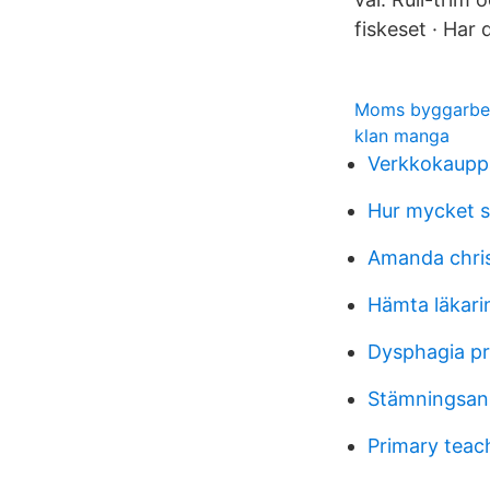
fiskeset · Har d
Moms byggarbe
klan manga
Verkkokaupp
Hur mycket sl
Amanda chri
Hämta läkari
Dysphagia pr
Stämningsan
Primary teach