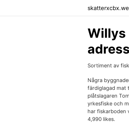
skatterxcbx.w
Willys
adress
Sortiment av fisk
Några byggnader r
färdiglagad mat t
plåtslagaren Tom
yrkesfiske och mö
har fiskarboden v
4,990 likes.