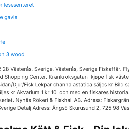
r lesesenteret
e gavle
afe
son 3 wood
28 Västerås, Sverige, Västerås, Sverige Fiskaffär. Fl
nd Shopping Center. Krankroksgatan kjøpe fisk västerå
sidan/Djur/Fisk Lekpar channa astatica säljes kr Bild
äljes kr Akvarium 1 kr 10 och med en fiskares historia
eriet. Nynäs Rökeri & Fiskhall AB. Adress: Fiskargrän
erige Detalj Adress: Ängsö Skurusund 2, 725 98 Väst