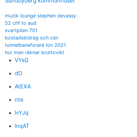
Sundbyberg kommunhuset
muzik lounge stephen devassy
52 chf to aud
svartpilen 701
bostadsbidrag och csn
tunnelbaneforare lon 2021
hur man räknar bruttovikt
VYsG
dO
AtEXA
nte
lvYJq
lnqAT